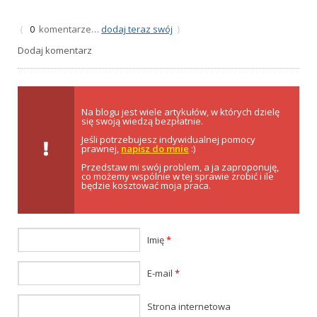
komentarze…
dodaj teraz swój
{
0
}
Dodaj komentarz
Na blogu jest wiele artykułów, w których dzielę
się swoją wiedzą bezpłatnie.
Jeśli potrzebujesz indywidualnej pomocy
prawnej,
napisz do mnie
:)
Przedstaw mi swój problem, a ja zaproponuję,
co możemy wspólnie w tej sprawie zrobić i ile
będzie kosztować moja praca.
Imię
*
E-mail
*
Strona internetowa