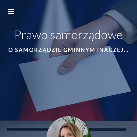
Prawo samorządowe
O SAMORZĄDZIE GMINNYM INACZEJ…