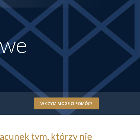
owe
W CZYM MOGĘ CI POMÓC?
acunek tym, którzy nie