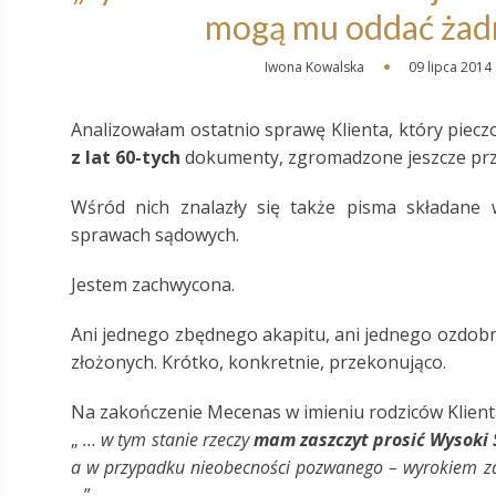
mogą mu oddać żadn
Iwona Kowalska
09 lipca 2014
Analizowałam ostatnio sprawę Klienta, który piecz
z lat 60-tych
dokumenty, zgromadzone jeszcze prz
Wśród nich znalazły się także pisma składan
sprawach sądowych.
Jestem zachwycona.
Ani jednego zbędnego akapitu, ani jednego ozdobn
złożonych. Krótko, konkretnie, przekonująco.
Na zakończenie Mecenas w imieniu rodziców Klienta
„
… w tym stanie rzeczy
mam zaszczyt prosić Wysoki
a w przypadku nieobecności pozwanego – wyrokiem 
…
”