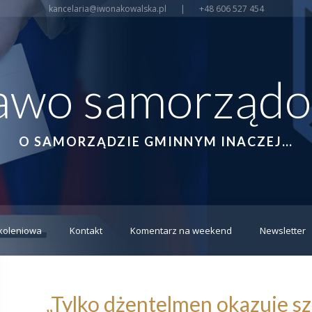
kancelaria@iwonakowalska.pl
|
+48 606 527 454
awo samorząd
O SAMORZĄDZIE GMINNYM INACZEJ…
koleniowa
Kontakt
Komentarz na weekend
Newsletter
„Tylko dżentelmen okazuje sz