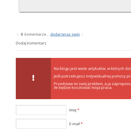
komentarze…
dodaj teraz swój
{
0
}
Dodaj komentarz
Na blogu jest wiele artykułów, w których dzi
Jeśli potrzebujesz indywidualnej pomocy p
Przedstaw mi swój problem, a ja zaproponuj
ile będzie kosztować moja praca.
Imię
*
E-mail
*