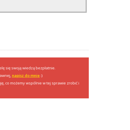
elę się swoją wiedzą bezpłatnie.
rawnej,
napisz do mnie
:)
ę, co możemy wspólnie w tej sprawie zrobić i