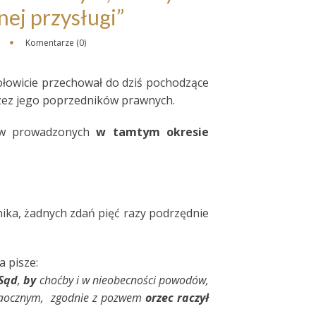
ej przysługi”
Komentarze (0)
ołowicie przechował do dziś pochodzące
ez jego poprzedników prawnych.
e w prowadzonych
w tamtym okresie
ika, żadnych zdań pięć razy podrzędnie
 pisze:
 Sąd
,
by
choćby i w nieobecności powodów,
zaocznym, zgodnie z pozwem
orzec raczył