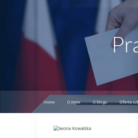
Pr
Home
O mnie
O blogu
Oferta sz