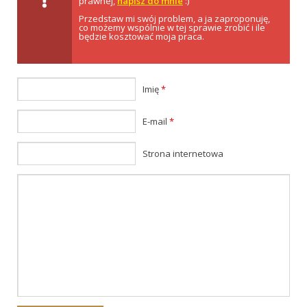
prawnej,
napisz do mnie
:)
Przedstaw mi swój problem, a ja zaproponuję,
co możemy wspólnie w tej sprawie zrobić i ile
będzie kosztować moja praca.
Imię
*
E-mail
*
Strona internetowa