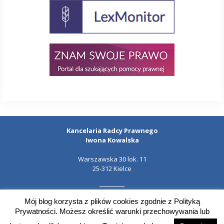
Kancelaria Radcy Prawnego
Iwona Kowalska
Warszawska 30 lok. 11
25-312 Kielce
Mój blog korzysta z plików cookies zgodnie z Polityką
+48 606 527 454
Prywatności. Możesz określić warunki przechowywania lub
kancelaria@iwonakowalska.pl